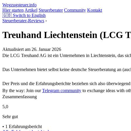
Wegzugsteuer
.info
Hier starten
Artikel
Steuerberater
Community
Kontakt
🇬🇧
Switch to English
Steuerberater-Reviews
›
Treuhand Liechtenstein (LCG 
Aktualisiert am
26. Januar 2026
Die LCG Treuhand AG ist ein Unternehmen in Liechtenstein, das sich a
Das Unternehmen bietet selbst keine deutsche Steuerberatung an (auch
Der Preis und die Erfahrungsberichte beziehen sich also überwiegend
By the way: Join our
Telegram community
to exchange ideas with ot
Zusammenfassung
5,0
Sehr gut
•
1 Erfahrungsbericht