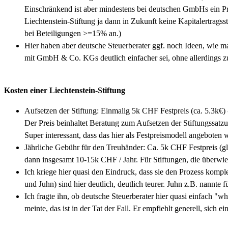
Einschränkend ist aber mindestens bei deutschen GmbHs ein Pro
Liechtenstein-Stiftung ja dann in Zukunft keine Kapitalertrags
bei Beteiligungen >=15% an.)
Hier haben aber deutsche Steuerberater ggf. noch Ideen, wie 
mit GmbH & Co. KGs deutlich einfacher sei, ohne allerdings 
Kosten einer Liechtenstein-Stiftung
Aufsetzen der Stiftung: Einmalig 5k CHF Festpreis (ca. 5.3k€) 
Der Preis beinhaltet Beratung zum Aufsetzen der Stiftungssatz
Super interessant, dass das hier als Festpreismodell angeboten w
Jährliche Gebühr für den Treuhänder: Ca. 5k CHF Festpreis (gl
dann insgesamt 10-15k CHF / Jahr. Für Stiftungen, die überw
Ich kriege hier quasi den Eindruck, dass sie den Prozess komp
und Juhn) sind hier deutlich, deutlich teurer. Juhn z.B. nannte f
Ich fragte ihn, ob deutsche Steuerberater hier quasi einfach "
meinte, das ist in der Tat der Fall. Er empfiehlt generell, sich e