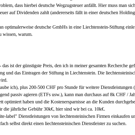
blem, dass hierbei deutsche Wegzugsteuer anfällt. Hier muss man sich
steuer auf Dividenden zahlt (andererseits fällt in einer deutschen Hol
man optimalerweise deutsche GmbHs in eine Liechtenstein-Stiftung ein
zu wissen, warum.
- das ist der günstigste Preis, den ich in meiner gesamten Recherche g
ung und das Eintragen der Stiftung in Liechtenstein. Die liechtenstei
ird.
aube ich), plus 200-500 CHF pro Stunde für weitere Dienstleistungen (
iegend passiv agieren (ETFs usw.), kann man durchaus auf 8k CHF / J
lett optimiert haben und die Kostenersparnisse an die Kunden durchgebe
ür die jährliche Gebühr 30k€, hier sind wir bei ca. 10k€.
white-label" Dienstleistungen von liechtensteinischen Firmen einkaufen 
infach selbst direkt einen liechtensteinischen Dienstleister zu suchen.