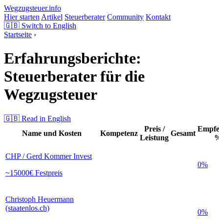
Wegzugsteuer
.info
Hier starten
Artikel
Steuerberater
Community
Kontakt
🇬🇧
Switch to English
Startseite
›
Erfahrungsberichte:
Steuerberater für die
Wegzugsteuer
🇬🇧 Read in English
Preis /
Empfe
Name und Kosten
Kompetenz
Gesamt
Leistung
CHP / Gerd Kommer Invest
0%
~15000€ Festpreis
Christoph Heuermann
(staatenlos.ch)
0%