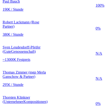
Paul Bauch
100%
190€ / Stunde
Robert Lackmann (Rose
Partner)
0%
380€ / Stunde
Sven Leudesdorff-Pfeifer
(GuteGenossenschaft)
N/A
~13000€ Festpreis
Thomas Zimmer (mgp Merla
Ganschow & Partner)
N/A
295€ / Stunde
Thorsten Klinkner
(UnternehmerKompositionen)
0%