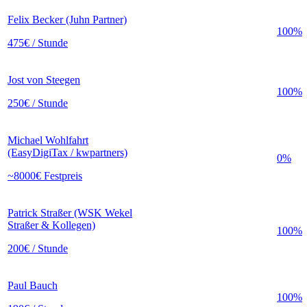
Felix Becker (Juhn Partner)
100%
475€ / Stunde
Jost von Steegen
100%
250€ / Stunde
Michael Wohlfahrt
(EasyDigiTax / kwpartners)
0%
~8000€ Festpreis
Patrick Straßer (WSK Wekel
Straßer & Kollegen)
100%
200€ / Stunde
Paul Bauch
100%