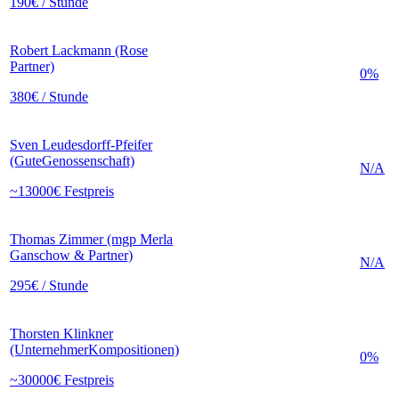
190€ / Stunde
Robert Lackmann (Rose
Partner)
0%
380€ / Stunde
Sven Leudesdorff-Pfeifer
(GuteGenossenschaft)
N/A
~13000€ Festpreis
Thomas Zimmer (mgp Merla
Ganschow & Partner)
N/A
295€ / Stunde
Thorsten Klinkner
(UnternehmerKompositionen)
0%
~30000€ Festpreis