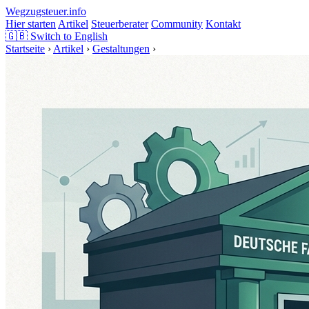
Wegzugsteuer
.info
Hier starten
Artikel
Steuerberater
Community
Kontakt
🇬🇧
Switch to English
Startseite
›
Artikel
›
Gestaltungen
›