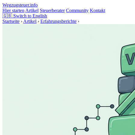
Wegzugsteuer
.info
Hier starten
Artikel
Steuerberater
Community
Kontakt
🇬🇧
Switch to English
Startseite
›
Artikel
›
Erfahrungsberichte
›