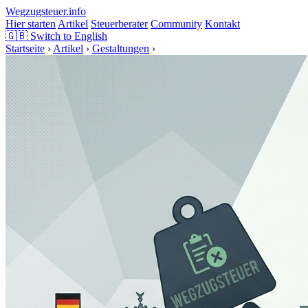
Wegzugsteuer
.info
Hier starten
Artikel
Steuerberater
Community
Kontakt
🇬🇧
Switch to English
Startseite
›
Artikel
›
Gestaltungen
›