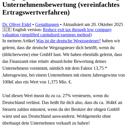
Unternehmensbewertung (vereinfachtes
Ertragswertverfahren)
Dr. Oliver Eidel
•
Gestaltungen
•
Aktualisiert am
20. Oktober 2025
🇬🇧 English version:
Reduce exit tax through low company
valuation (simplified capitalized earnings method)
In meinem Artikel
Was ist die deutsche Wegzugsteuer?
haben wir
gelernt, dass die deutsche Wegzugsteuer dich betrifft, wenn du
(üblicherweise) eine GmbH hast. Wir haben ebenfalls gelernt, dass
das Finanzamt eine relativ absurd-hohe Bewertung deines
Unternehmens vornimmt, nämlich mit dem Faktor 13,75 *
Jahresgewinn, bei einem Unternehmen mit einem Jahresgewinn von
100k€ also ein Wert von 1,375 Mio. €.
Und diesen Wert musst du zu ca. 27% versteuern, wenn du
Deutschland verlässt. Das heißt für dich also, dass du ca. 364k€ an
Steuern zahlen müsstest, wenn du der Besitzer der obigen GmbH
wärst und aus Deutschland auswanderst. Wohlgemerkt ohne
überhaupt dein Unternehmen verkauft zu haben!