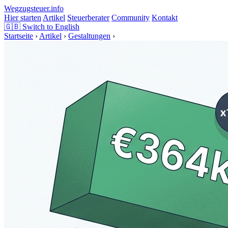
Wegzugsteuer
.info
Hier starten
Artikel
Steuerberater
Community
Kontakt
🇬🇧
Switch to English
Startseite
›
Artikel
›
Gestaltungen
›